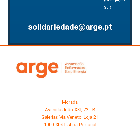
Sul)
solidariedade@arge.pt
Morada
Avenida João XXI, 72 - B
Galerias Via Veneto, Loja 21
1000-304 Lisboa Portugal