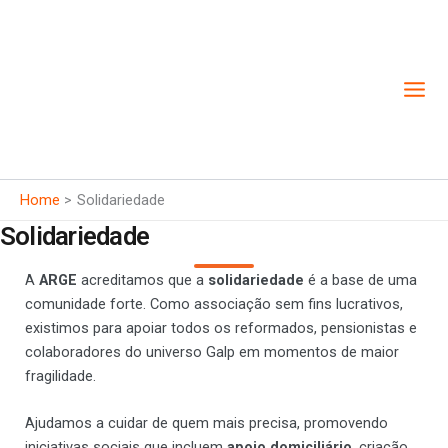
Skip
to
content
Home
Solidariedade
Solidariedade
A
ARGE
acreditamos que a
solidariedade
é a base de uma
comunidade forte. Como associação sem fins lucrativos,
existimos para apoiar todos os reformados, pensionistas e
colaboradores do universo Galp em momentos de maior
fragilidade.
Ajudamos a cuidar de quem mais precisa, promovendo
iniciativas sociais que incluem
apoio domiciliário
, criação