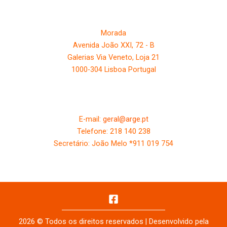
Morada
Avenida João XXI, 72 - B
Galerias Via Veneto, Loja 21
1000-304 Lisboa Portugal
Contactos
E-mail:
geral@arge.pt
Telefone: 218 140 238
Secretário: João Melo *911 019 754
Política de Privacidade e Cookies
2026 © Todos os direitos reservados | Desenvolvido pela