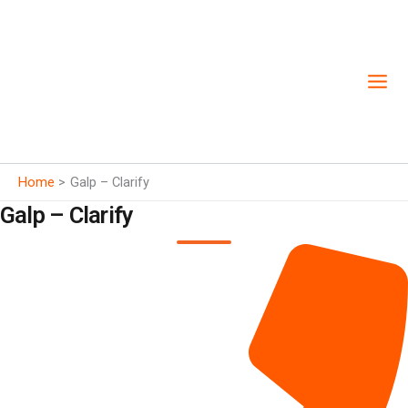
Skip
to
content
Home
Galp – Clarify
Galp – Clarify