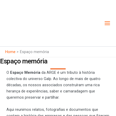
Skip
to
content
Home
Espaço memória
Espaço memória
O
Espaço Memória
da ARGE é um tributo à história
colectiva do universo Galp. Ao longo de mais de quatro
décadas, os nossos associados construíram uma rica
herança de experiências, saber e camaradagem que
queremos preservar e partilhar.
Aqui reunimos relatos, fotografias e documentos que
contam a história das empresas e das pessoas que fizeram